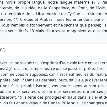
s notre propre langue, notre langue maternelle? 9 Par
tamie, de la Judée, de la Cappadoce, du Pont, de l'Asie, 
 du territoire de la Libye voisine de Cyrène et résidents
ersion, 11 Crétois et Arabes, nous les entendons parler
2 Tous remplis d'étonnement et ne sachant que penser, ils 
cela veut dire?» 13 Mais d'autres se moquaient et disaient:
CCF)
 avec les onze apôtres, s'exprima d’une voix forte en ces 
nez à Jérusalem, comprenez ce qui se passe et prêtez l'oreil
, comme vous le supposez, car il est neuf heures du matin
rophète Joël: 17 Dans les derniers jours, dit Dieu, je déverser
t vos filles prophétiseront, vos jeunes gens auront des v
i, sur mes serviteurs et sur mes servantes, durant ces jo
étiseront. 19 Je ferai des prodiges en haut dans le ciel et 
g, du feu et une vapeur de fumée; 20 le soleil se changera 