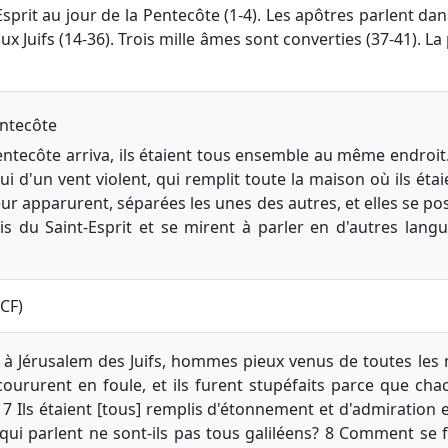
Esprit au jour de la Pentecôte (1-4). Les apôtres parlent da
ux Juifs (14-36). Trois mille âmes sont converties (37-41). La 
entecôte
entecôte arriva, ils étaient tous ensemble au même endroit. 
i d'un vent violent, qui remplit toute la maison où ils éta
eur apparurent, séparées les unes des autres, et elles se po
is du Saint-Esprit et se mirent à parler en d'autres lang
CCF)
ur à Jérusalem des Juifs, hommes pieux venus de toutes les 
accoururent en foule, et ils furent stupéfaits parce que ch
 Ils étaient [tous] remplis d'étonnement et d'admiration et
qui parlent ne sont-ils pas tous galiléens? 8 Comment se f