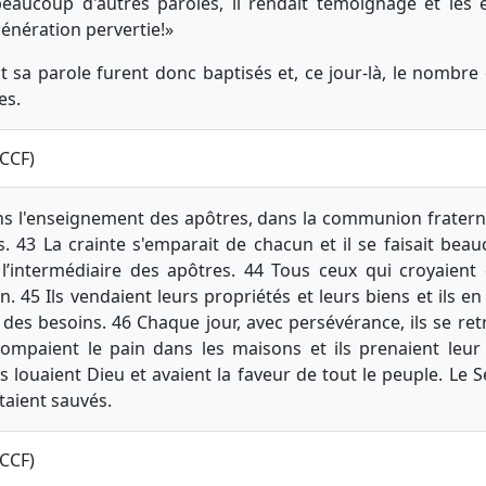
beaucoup d'autres paroles, il rendait témoignage et les 
énération pervertie!»
t sa parole furent donc baptisés et, ce jour-là, le nombre
es.
_CCF)
ns l'enseignement des apôtres, dans la communion fraterne
s. 43 La crainte s'emparait de chacun et il se faisait be
l’intermédiaire des apôtres. 44 Tous ceux qui croyaient 
 45 Ils vendaient leurs propriétés et leurs biens et ils en
n des besoins. 46 Chaque jour, avec persévérance, ils se r
rompaient le pain dans les maisons et ils prenaient leur 
ls louaient Dieu et avaient la faveur de tout le peuple. Le
étaient sauvés.
_CCF)