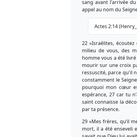
sang avant l'arrivée du
appel au nom du Seigne
Actes 2:14 (Henry
22 »Israélites, écoute
milieu de vous, des m
homme vous a été livré s
mourir sur une croix pa
ressuscité, parce qu'il n
constamment le Seigneur
pourquoi mon cœur est
espérance, 27 car tu 
saint connaisse la déco
par ta présence.
29 »Mes frères, qu’il m
mort, il a été enseveli
savait que Dieu lui avai