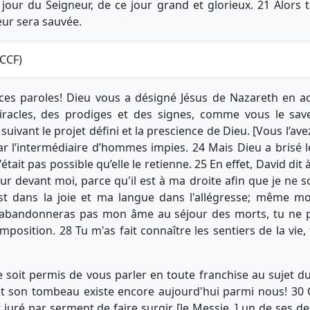
 jour du Seigneur, de ce jour grand et glorieux. 21 Alors
ur sera sauvée.
_CCF)
z ces paroles! Dieu vous a désigné Jésus de Nazareth en ac
iracles, des prodiges et des signes, comme vous le sa
uivant le projet défini et la prescience de Dieu. [Vous l’avez 
r l’intermédiaire d’hommes impies. 24 Mais Dieu a brisé les 
'était pas possible qu’elle le retienne. 25 En effet, David dit 
 devant moi, parce qu'il est à ma droite afin que je ne so
 dans la joie et ma langue dans l'allégresse; même m
n'abandonneras pas mon âme au séjour des morts, tu ne 
mposition. 28 Tu m'as fait connaître les sentiers de la vie,
e soit permis de vous parler en toute franchise au sujet du 
 et son tombeau existe encore aujourd'hui parmi nous! 30 Or
t juré par serment de faire surgir [le Messie ,] un de ses d