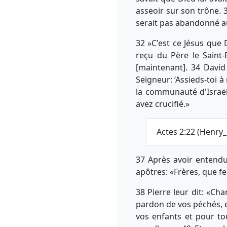
asseoir sur son trône. 3
serait pas abandonné au
32 »C'est ce Jésus que 
reçu du Père le Saint-
[maintenant]. 34 David
Seigneur: ‘Assieds-toi à
la communauté d'Israël
avez crucifié.»
Actes 2:22 (Henry
37 Après avoir entendu
apôtres: «Frères, que f
38 Pierre leur dit: «Ch
pardon de vos péchés, e
vos enfants et pour to