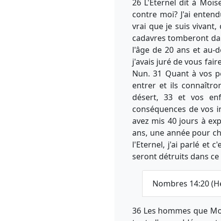
26 L'Eternel dit à Moï
contre moi? J'ai entend
vrai que je suis vivant,
cadavres tomberont dan
l'âge de 20 ans et au-
j'avais juré de vous fair
Nun. 31 Quant à vos pet
entrer et ils connaîtr
désert, 33 et vos en
conséquences de vos in
avez mis 40 jours à ex
ans, une année pour cha
l'Eternel, j'ai parlé et
seront détruits dans ce 
Nombres 14:20 (H
36 Les hommes que Moïse