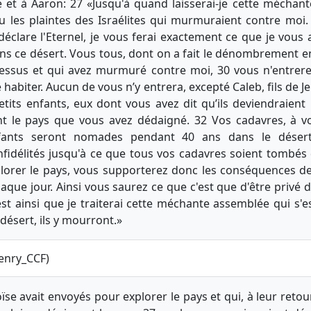
se et à Aaron: 27 «Jusqu'à quand laisserai-je cette méch
u les plaintes des Israélites qui murmuraient contre moi.
 déclare l'Eternel, je vous ferai exactement ce que je vous
s ce désert. Vous tous, dont on a fait le dénombrement 
dessus et qui avez murmuré contre moi, 30 vous n'entrer
e habiter. Aucun de vous n’y entrera, excepté Caleb, fils de J
its enfants, eux dont vous avez dit qu’ils deviendraient u
ont le pays que vous avez dédaigné. 32 Vos cadavres, à 
fants seront nomades pendant 40 ans dans le désert.
fidélités jusqu'à ce que tous vos cadavres soient tombés 
plorer le pays, vous supporterez donc les conséquences d
que jour. Ainsi vous saurez ce que c'est que d'être privé 
 c'est ainsi que je traiterai cette méchante assemblée qui s'e
désert, ils y mourront.»
enry_CCF)
 avait envoyés pour explorer le pays et qui, à leur retou