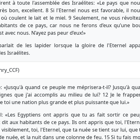
irent à toute l'assemblée des Israélites: «Le pays que n
rès bon, excellent. 8 Si l'Eternel nous est favorable, il n
où coulent le lait et le miel. 9 Seulement, ne vous révoltez
bitants de ce pays, car nous ne ferons d’eux qu’une bou
est avec nous. N’ayez pas peur d’eux!»
arlait de les lapider lorsque la gloire de l'Eternel app
es Israélites.
nry_CCF)
e: «Jusqu'à quand ce peuple me méprisera-t-il? Jusqu'à qua
gnes que j'ai accomplis au milieu de lui? 12 Je le frapper
 de toi une nation plus grande et plus puissante que lui.»
el: «Les Egyptiens ont appris que tu as fait sortir ce pe
t dit aux habitants de ce pays. Ils ont appris que toi, l'Eter
visiblement, toi, l'Eternel, que ta nuée se tient sur lui, que
e nuée, et la nuit dans une colonne de feu. 15 Si tu fais mo