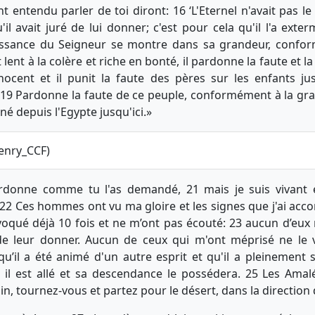
nt entendu parler de toi diront: 16 ‘L'Eternel n'avait pas l
il avait juré de lui donner; c'est pour cela qu'il l'a exter
issance du Seigneur se montre dans sa grandeur, confo
t lent à la colère et riche en bonté, il pardonne la faute et la 
ocent et il punit la faute des pères sur les enfants jus
 19 Pardonne la faute de ce peuple, conformément à la gra
é depuis l'Egypte jusqu'ici.»
enry_CCF)
pardonne comme tu l'as demandé, 21 mais je suis vivant et
. 22 Ces hommes ont vu ma gloire et les signes que j'ai acc
ovoqué déjà 10 fois et ne m’ont pas écouté: 23 aucun d’eux n
 de leur donner. Aucun de ceux qui m'ont méprisé ne le
qu’il a été animé d'un autre esprit et qu'il a pleinement su
 il est allé et sa descendance le possédera. 25 Les Amal
in, tournez-vous et partez pour le désert, dans la direction