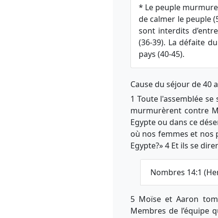
* Le peuple murmure c
de calmer le peuple (
sont interdits d’entr
(36-39). La défaite d
pays (40-45).
Cause du séjour de 40 a
1 Toute l'assemblée se s
murmurèrent contre Moï
Egypte ou dans ce désert
où nos femmes et nos p
Egypte?» 4 Et ils se dir
Nombres 14:1 (He
5 Moïse et Aaron tombè
Membres de l’équipe qui