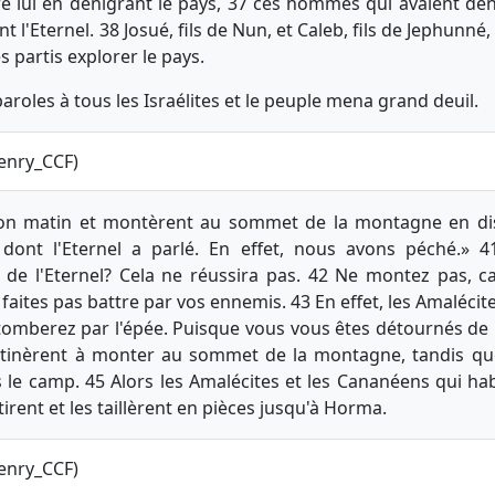
re lui en dénigrant le pays, 37 ces hommes qui avaient dé
 l'Eternel. 38 Josué, fils de Nun, et Caleb, fils de Jephunné,
 partis explorer le pays.
roles à tous les Israélites et le peuple mena grand deuil.
enry_CCF)
 bon matin et montèrent au sommet de la montagne en dis
 dont l'Eternel a parlé. En effet, nous avons péché.» 4
 de l'Eternel? Cela ne réussira pas. 42 Ne montez pas, ca
faites pas battre par vos ennemis. 43 En effet, les Amaléci
tomberez par l'épée. Puisque vous vous êtes détournés de lu
bstinèrent à monter au sommet de la montagne, tandis que l
s le camp. 45 Alors les Amalécites et les Cananéens qui ha
tirent et les taillèrent en pièces jusqu'à Horma.
enry_CCF)