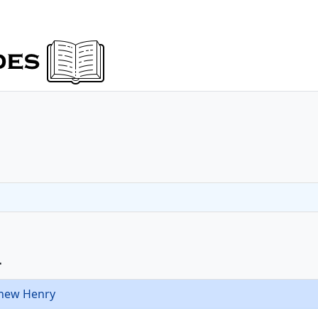
4
thew Henry