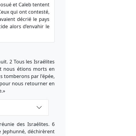
Josué et Caleb tentent
Ceux qui ont contesté,
avaient décrié le pays
ide alors d’envahir le
it. 2 Tous les Israélites
nt nous étions morts en
ous tomberons par l'épée,
 pour nous retourner en
e.»
éunie des Israélites. 6
de Jephunné, déchirèrent