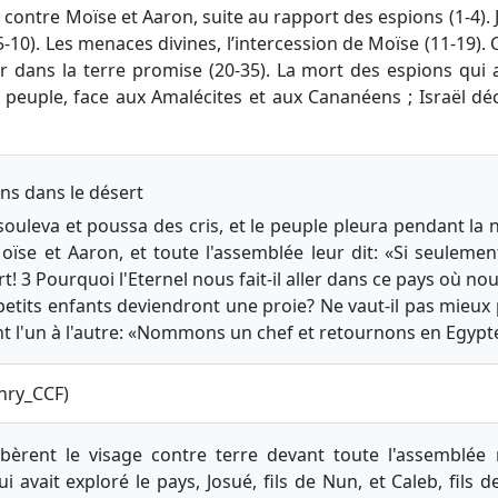
ontre Moïse et Aaron, suite au rapport des espions (1-4). 
5-10). Les menaces divines, l’intercession de Moïse (11-19). 
er dans la terre promise (20-35). La mort des espions qui 
u peuple, face aux Amalécites et aux Cananéens ; Israël déc
ns dans le désert
ouleva et poussa des cris, et le peuple pleura pendant la nu
se et Aaron, et toute l'assemblée leur dit: «Si seuleme
! 3 Pourquoi l'Eternel nous fait-il aller dans ce pays où n
etits enfants deviendront une proie? Ne vaut-il pas mieux
ent l'un à l'autre: «Nommons un chef et retournons en Egypt
nry_CCF)
rent le visage contre terre devant toute l'assemblée r
 avait exploré le pays, Josué, fils de Nun, et Caleb, fils 