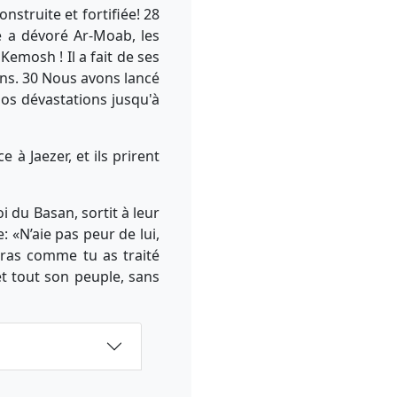
nstruite et fortifiée! 28
le a dévoré Ar-Moab, les
emosh ! Il a fait de ses
éens. 30 Nous avons lancé
os dévastations jusqu'à
 à Jaezer, et ils prirent
i du Basan, sortit à leur
: «N’aie pas peur de lui,
teras comme tu as traité
 et tout son peuple, sans