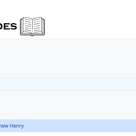
1
thew Henry