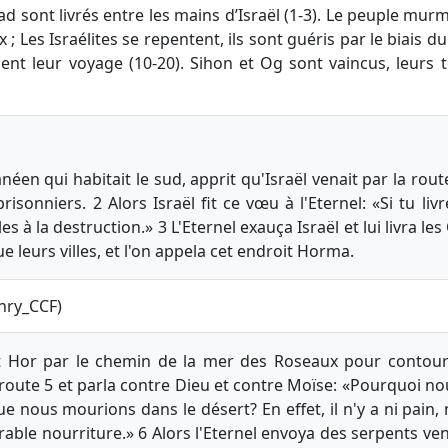
d sont livrés entre les mains d’Israël (1-3). Le peuple murmu
; Les Israélites se repentent, ils sont guéris par le biais du 
uent leur voyage (10-20). Sihon et Og sont vaincus, leurs 
néen qui habitait le sud, apprit qu'Israël venait par la rout
isonniers. 2 Alors Israël fit ce vœu à l'Eternel: «Si tu li
les à la destruction.» 3 L'Eternel exauça Israël et lui livra 
ue leurs villes, et l'on appela cet endroit Horma.
nry_CCF)
nt Hor par le chemin de la mer des Roseaux pour contour
route 5 et parla contre Dieu et contre Moïse: «Pourquoi nou
que nous mourions dans le désert? En effet, il n'y a ni pai
able nourriture.» 6 Alors l'Eternel envoya des serpents ve