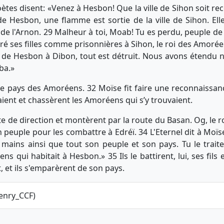
ètes disent: «Venez à Hesbon! Que la ville de Sihon soit reco
de Hesbon, une flamme est sortie de la ville de Sihon. El
de l'Arnon. 29 Malheur à toi, Moab! Tu es perdu, peuple de K
 livré ses filles comme prisonnières à Sihon, le roi des Amor
: de Hesbon à Dibon, tout est détruit. Nous avons étendu n
ba.»
 le pays des Amoréens. 32 Moïse fit faire une reconnaissance
aient et chassèrent les Amoréens qui s’y trouvaient.
e de direction et montèrent par la route du Basan. Og, le ro
peuple pour les combattre à Edréï. 34 L'Eternel dit à Moïse
es mains ainsi que tout son peuple et son pays. Tu le trai
ns qui habitait à Hesbon.» 35 Ils le battirent, lui, ses fils
t, et ils s'emparèrent de son pays.
enry_CCF)