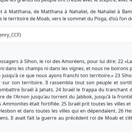
ent à Matthana, de Matthana à Nahaliel, de Nahaliel à Ba
s le territoire de Moab, vers le sommet du Pisga, d’où l’on 
enry_CCF)
ssagers à Sihon, le roi des Amoréens, pour lui dire: 22 «L
ni dans les champs ni dans les vignes, et nous ne boirons p
e jusqu'à ce que nous ayons franchi ton territoire.» 23 Siho
r sur son territoire. Il rassembla tout son peuple et sortit
combattre Israël à Jahats. 24 Israël le frappa du tranchant
ère de l'Arnon jusqu'au torrent du Jabbok, jusqu'à la front
s Ammonites était fortifiée. 25 Israël prit toutes les villes et
Hesbon et dans toutes les villes qui en dépendaient. 26 Hes
ens. Il avait fait la guerre au précédent roi de Moab et s’