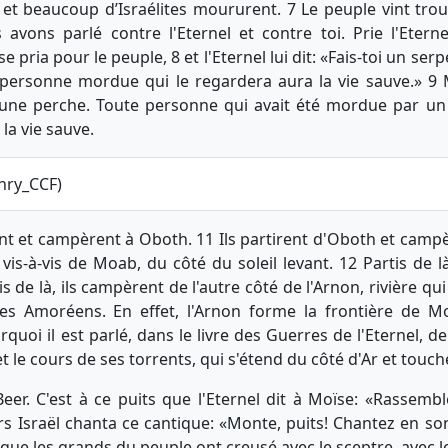
 et beaucoup d’Israélites moururent. 7 Le peuple vint tro
avons parlé contre l'Eternel et contre toi. Prie l'Eternel
 pria pour le peuple, 8 et l'Eternel lui dit: «Fais-toi un ser
personne mordue qui le regardera aura la vie sauve.» 9 
 une perche. Toute personne qui avait été mordue par un 
la vie sauve.
nry_CCF)
rent et campèrent à Oboth. 11 Ils partirent d'Oboth et campè
 vis-à-vis de Moab, du côté du soleil levant. 12 Partis de l
is de là, ils campèrent de l'autre côté de l'Arnon, rivière qu
des Amoréens. En effet, l'Arnon forme la frontière de 
quoi il est parlé, dans le livre des Guerres de l'Eternel, 
et le cours de ses torrents, qui s'étend du côté d'Ar et touc
 Beer. C'est à ce puits que l'Eternel dit à Moïse: «Rassembl
rs Israël chanta ce cantique: «Monte, puits! Chantez en s
 que les grands du peuple ont creusé avec le sceptre, avec l