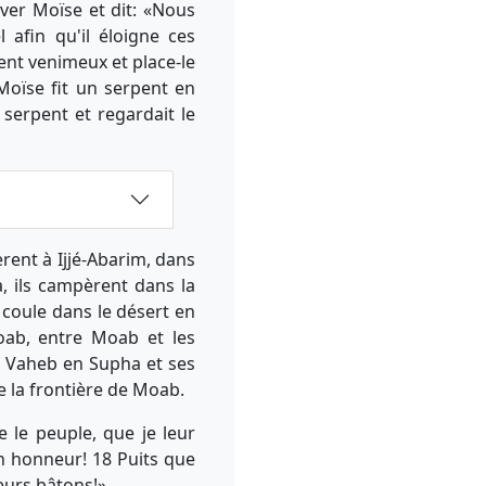
uver Moïse et dit: «Nous
 afin qu'il éloigne ces
pent venimeux et place-le
Moïse fit un serpent en
serpent et regardait le
rent à Ijjé-Abarim, dans
à, ils campèrent dans la
i coule dans le désert en
Moab, entre Moab et les
de Vaheb en Supha et ses
he la frontière de Moab.
e le peuple, que je leur
on honneur! 18 Puits que
eurs bâtons!»